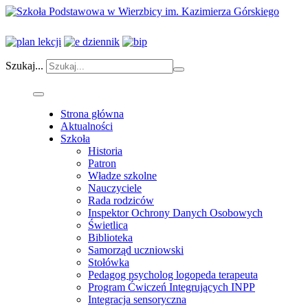
Szukaj...
Strona główna
Aktualności
Szkoła
Historia
Patron
Władze szkolne
Nauczyciele
Rada rodziców
Inspektor Ochrony Danych Osobowych
Świetlica
Biblioteka
Samorząd uczniowski
Stołówka
Pedagog psycholog logopeda terapeuta
Program Ćwiczeń Integrujących INPP
Integracja sensoryczna