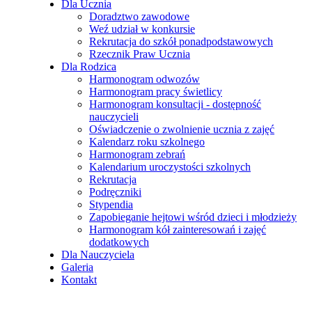
Dla Ucznia
Doradztwo zawodowe
Weź udział w konkursie
Rekrutacja do szkół ponadpodstawowych
Rzecznik Praw Ucznia
Dla Rodzica
Harmonogram odwozów
Harmonogram pracy świetlicy
Harmonogram konsultacji - dostępność
nauczycieli
Oświadczenie o zwolnienie ucznia z zajęć
Kalendarz roku szkolnego
Harmonogram zebrań
Kalendarium uroczystości szkolnych
Rekrutacja
Podręczniki
Stypendia
Zapobieganie hejtowi wśród dzieci i młodzieży
Harmonogram kół zainteresowań i zajęć
dodatkowych
Dla Nauczyciela
Galeria
Kontakt